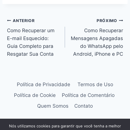
Navegação
ANTERIOR
PRÓXIMO
Como Recuperar um
Como Recuperar
de
E-mail Esquecido:
Mensagens Apagadas
Post
Guia Completo para
do WhatsApp pelo
Resgatar Sua Conta
Android, iPhone e PC
Política de Privacidade
Termos de Uso
Política de Cookie
Política de Comentário
Quem Somos
Contato
Nós utilizamos cookies para garantir que você tenha a melhor