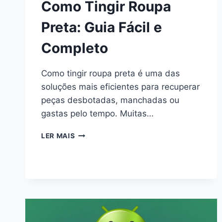
Como Tingir Roupa
Preta: Guia Fácil e
Completo
Como tingir roupa preta é uma das
soluções mais eficientes para recuperar
peças desbotadas, manchadas ou
gastas pelo tempo. Muitas…
COMO
LER MAIS
TINGIR
ROUPA
PRETA:
GUIA
FÁCIL
E
COMPLETO