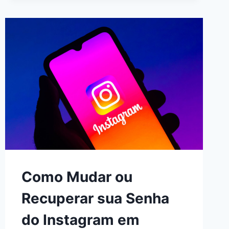
MAIL
ESQUECIDO:
GUIA
COMPLETO
PARA
RESGATAR
SUA
CONTA
Como Mudar ou
Recuperar sua Senha
do Instagram em