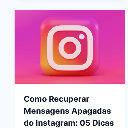
APAGADAS
DO
WHATSAPP
PELO
ANDROID,
IPHONE
E
PC
Como Recuperar
Mensagens Apagadas
do Instagram: 05 Dicas