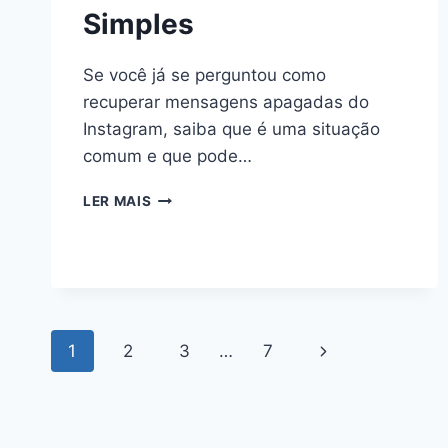
Simples
Se você já se perguntou como
recuperar mensagens apagadas do
Instagram, saiba que é uma situação
comum e que pode…
COMO
LER MAIS
RECUPERAR
MENSAGENS
APAGADAS
DO
INSTAGRAM:
05
Navegação
DICAS
Página
1
2
3
…
7
SIMPLES
da
Seguinte
Página