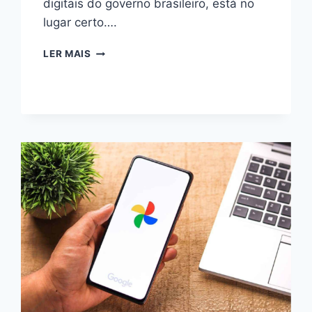
digitais do governo brasileiro, está no
lugar certo….
COMO
LER MAIS
CRIAR
CONTA
GOV.BR:
GUIA
COMPLETO
2024