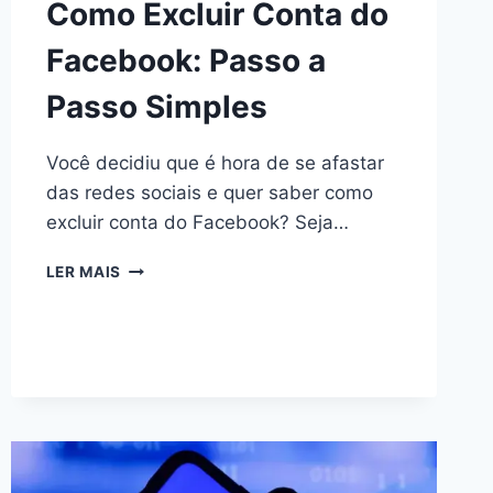
Como Excluir Conta do
Facebook: Passo a
Passo Simples
Você decidiu que é hora de se afastar
das redes sociais e quer saber como
excluir conta do Facebook? Seja…
COMO
LER MAIS
EXCLUIR
CONTA
DO
FACEBOOK:
PASSO
A
PASSO
SIMPLES