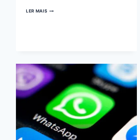
COMO
LER MAIS
BAIXAR
APK:
INSTALE
NO
ANDROID
E
PC