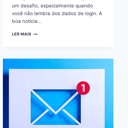
um desafio, especialmente quando
você não lembra dos dados de login. A
boa notícia…
COMO
LER MAIS
RECUPERAR
CONTA
DO
FACEBOOK:
GUIA
COMPLETO
PASSO
A
PASSO