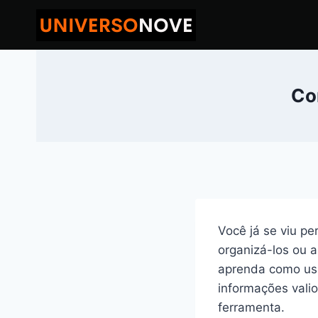
Pular
para
o
Conteúdo
Co
Você já se viu p
organizá-los ou a
aprenda como usa
informações vali
ferramenta.