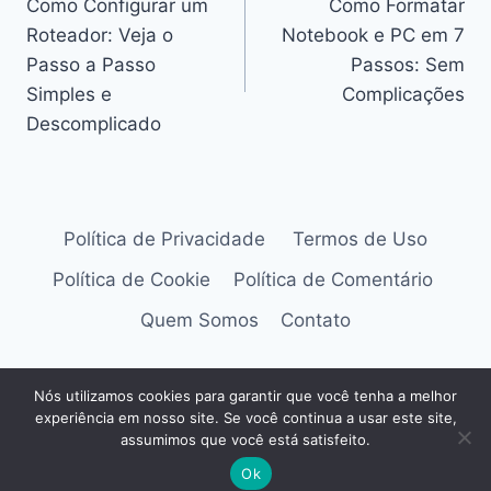
Como Configurar um
Como Formatar
de
Roteador: Veja o
Notebook e PC em 7
Post
Passo a Passo
Passos: Sem
Simples e
Complicações
Descomplicado
Política de Privacidade
Termos de Uso
Política de Cookie
Política de Comentário
Quem Somos
Contato
Nós utilizamos cookies para garantir que você tenha a melhor
experiência em nosso site. Se você continua a usar este site,
© 2026 Universo Nove
assumimos que você está satisfeito.
Ok